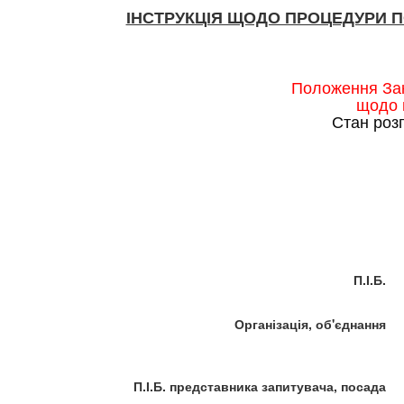
ІНСТРУКЦІЯ ЩОДО ПРОЦЕДУРИ 
Положення Зак
щодо 
Стан роз
П.І.Б.
Організація, об'єднання
П.І.Б. представника запитувача, посада