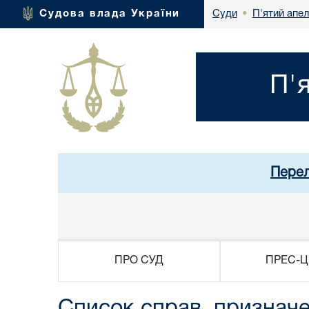
П'ятий апел
Судова влада України
Суди
•
П'
Перел
ПРО СУД
ПРЕС-Ц
Список справ, призначе