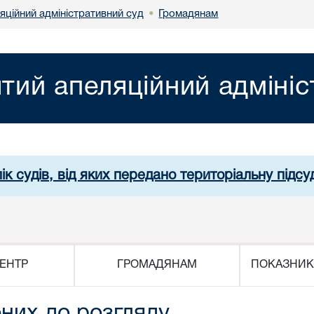
яційний адміністративний суд
Громадянам
•
ятий апеляційний адміні
ік судів, від яких передано територіальну підсуд
ЕНТР
ГРОМАДЯНАМ
ПОКАЗНИК
них до розгляду