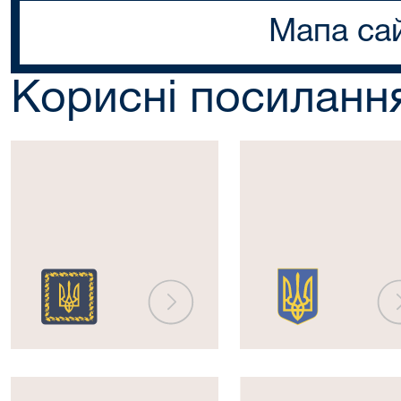
Мапа са
Корисні посиланн
Президент
Верховна
України
Рада
України