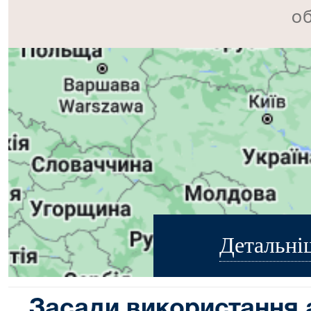
об
Детальні
Засади використання 