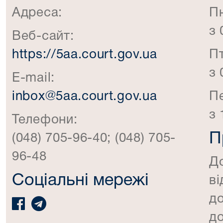
Адреса:
П
з 
Веб-сайт:
https://5aa.court.gov.ua
П
з 
E-mail:
inbox@5aa.court.gov.ua
П
з 
Телефони:
П
(048) 705-96-40; (048) 705-
96-48
Д
Соціальні мережі
ві
д
до