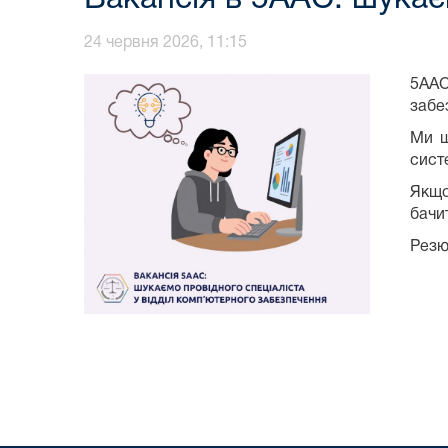
24 червня 2026, 11:15
5ААС
забе
Ми ш
сист
Якщо
бачи
Резю