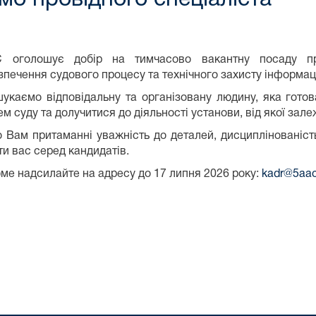
 оголошує добір на тимчасово вакантну посаду пров
зпечення судового процесу та технічного захисту інформаці
укаємо відповідальну та організовану людину, яка готов
ем суду та долучитися до діяльності установи, від якої за
 Вам притаманні уважність до деталей, дисциплінованіст
ти вас серед кандидатів.
ме надсилайте на адресу до 17 липня 2026 року:
kadr@5aac