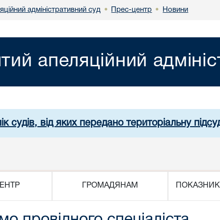
яційний адміністративний суд
Прес-центр
Новини
•
•
ятий апеляційний адміні
ік судів, від яких передано територіальну підсуд
ЕНТР
ГРОМАДЯНАМ
ПОКАЗНИК
мо провідного спеціаліста