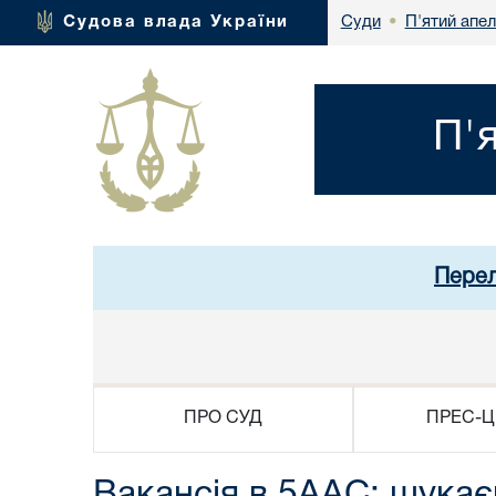
П'ятий апел
Судова влада України
Суди
•
П'
Перел
ПРО СУД
ПРЕС-Ц
Вакансія в 5ААС: шукає