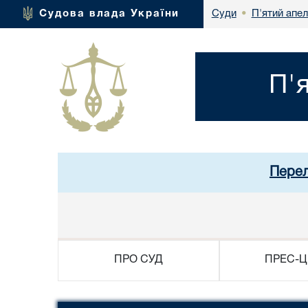
П'ятий апел
Судова влада України
Суди
•
П'
Перел
ПРО СУД
ПРЕС-Ц