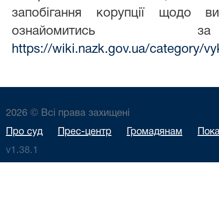
запобігання корупції щодо ви
ознайомитись з
https://wiki.nazk.gov.ua/category/vy
2026 © Всі права захищені
Про суд
Прес-центр
Громадянам
Пока
v1.38.1