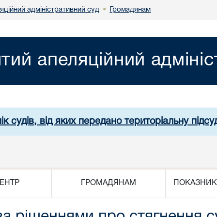
яційний адміністративний суд
Громадянам
•
ятий апеляційний адміні
ік судів, від яких передано територіальну підсуд
ЕНТР
ГРОМАДЯНАМ
ПОКАЗНИК
за рішеннями про стягнення с