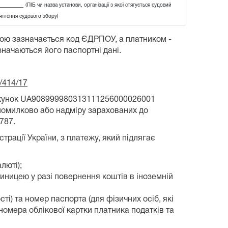
_______
(ПІБ чи назва установи, організації з якої стягується судовий
ягнення судового збору)
бою зазначається код ЄДРПОУ, а платником -
значаються його паспортні дані.
/414/17
рахунок UA908999980313111256000026001
помилково або надміру зарахованих до
787.
рації України, з платежу, який підлягає
люті);
атиницею у разі повернення коштів в іноземній
ті) та номер паспорта (для фізичних осіб, які
номера облікової картки платника податків та