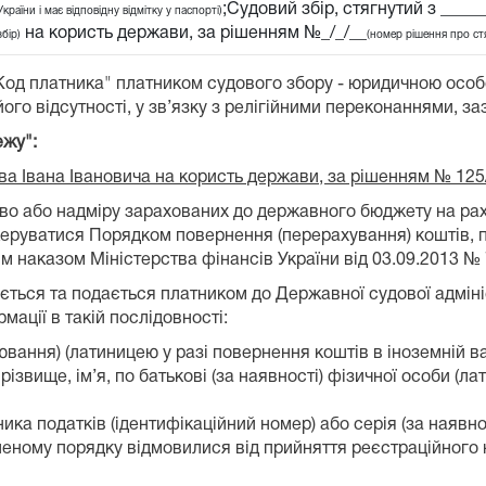
;Судовий збір, стягнутий з ____
України і має відповідну відмітку у паспорті)
на користь держави, за рішенням №_/_/__
збір)
(номер рішення про ст
"Код платника" платником судового збору - юридичною осо
ого відсутності, у зв’язку з релігійними переконаннями, за
ежу":
ова Івана Івановича на користь держави, за рішенням № 125
лково або надміру зарахованих до державного бюджету на 
 керуватися Порядком повернення (перерахування) коштів, 
 наказом Міністерства фінансів України від 03.09.2013 № 
ться та подається платником до Державної судової адмініст
ації в такій послідовності:
вання) (латиницею у разі повернення коштів в іноземній ва
ізвище, ім’я, по батькові (за наявності) фізичної особи (л
ка податків (ідентифікаційний номер) або серія (за наявнос
леному порядку відмовилися від прийняття реєстраційного 