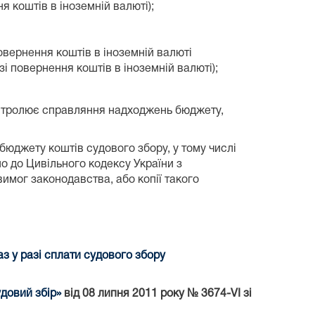
 коштів в іноземній валюті);
овернення коштів в іноземній валюті
зі повернення коштів в іноземній валюті);
онтролює справляння надходжень бюджету,
юджету коштів судового збору, у тому числі
о до Цивільного кодексу України з
имог законодавства, або копії такого
 у разі сплати судового збору
довий збір»
від 08 липня 2011 року № 3674-VI зі