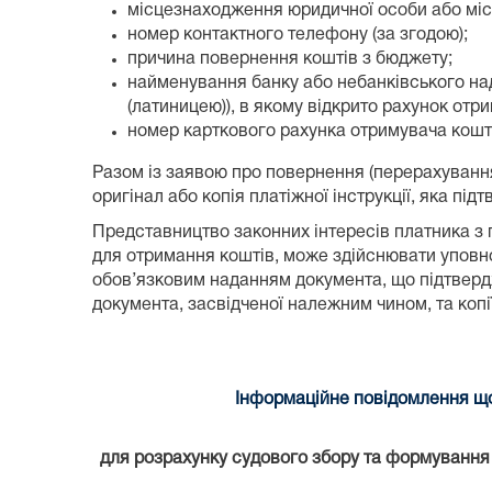
місцезнаходження юридичної особи або місц
номер контактного телефону (за згодою);
причина повернення коштів з бюджету;
найменування банку або небанківського над
(латиницею)), в якому відкрито рахунок отри
номер карткового рахунка отримувача коштів
Разом із заявою про повернення (перерахуванн
оригінал або копія платіжної інструкції, яка п
Представництво законних інтересів платника з 
для отримання коштів, може здійснювати уповно
обов’язковим наданням документа, що підтвердж
документа, засвідченої належним чином, та коп
Інформаційне повідомлення що
для розрахунку судового збору та формування к