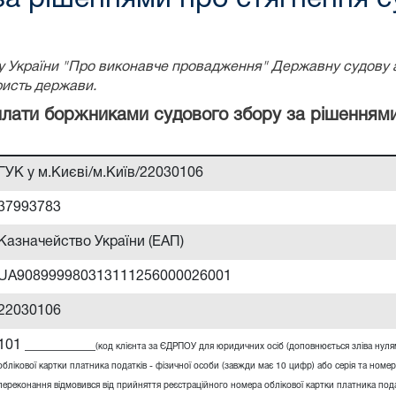
ону України "Про виконавче провадження" Державну судову 
ристь держави.
сплати боржниками судового збору за рішенням
ГУК у м.Києві/м.Київ/22030106
37993783
Казначейство України (ЕАП)
UA908999980313111256000026001
22030106
101 __________
(код клієнта за ЄДРПОУ для юридичних осіб (доповнюється зліва нул
облікової картки платника податків - фізичної особи (завжди має 10 цифр) або серія та номер
переконання відмовився від прийняття реєстраційного номера облікової картки платника подат