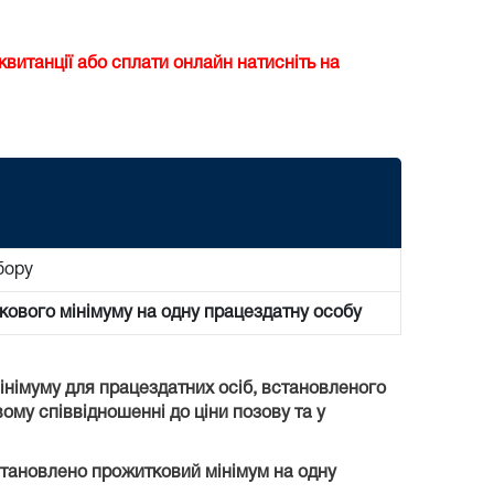
витанції або сплати онлайн натисніть на
бору
кового мінімуму на одну працездатну особу
мінімуму для працездатних осіб, встановленого
вому співвідношенні до ціни позову та у
встановлено прожитковий мінімум на одну