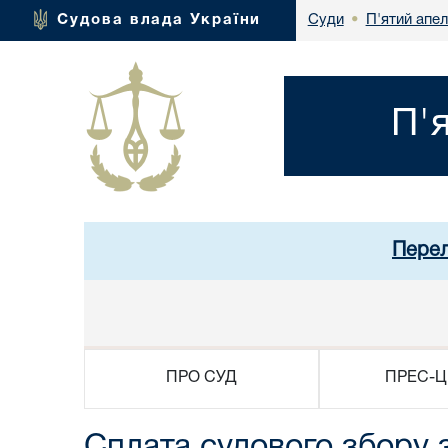
П'ятий апел
Судова влада України
Суди
•
П'
Перел
ПРО СУД
ПРЕС-Ц
Сплата судового збору 