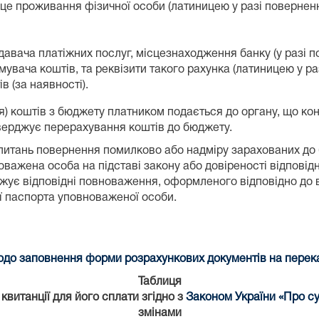
е проживання фізичної особи (латиницею у разі повернення
авача платіжних послуг, місцезнаходження банку (у разі п
мувача коштів, та реквізити такого рахунка (латиницею у ра
 (за наявності).
я) коштів з бюджету платником подається до органу, що к
ідтверджує перерахування коштів до бюджету.
питань повернення помилково або надміру зарахованих до б
важена особа на підставі закону або довіреності відповідн
ує відповідні повноваження, оформленого відповідно до в
ії паспорта уповноваженої особи.
до заповнення форми розрахункових документів на переказ
Таблиця
витанції для його сплати згідно з
Законом України «Про су
змінами