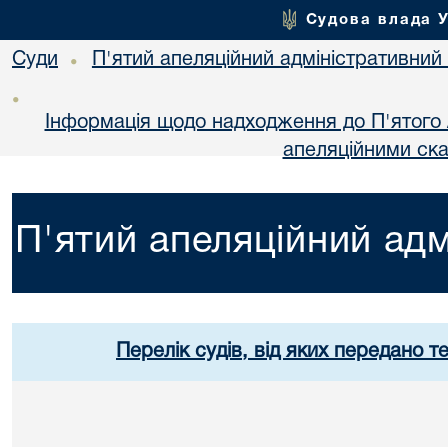
Судова влада 
Суди
П'ятий апеляційний адміністративний
•
•
Інформація щодо надходження до П'ятого 
апеляційними ск
П'ятий апеляційний адм
Перелік судів, від яких передано т