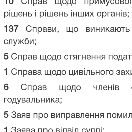
10
Справ щодо примусовог
рішень і рішень інших органів;
137
Справи, що виникають 
служби;
5
Справ щодо стягнення подат
1
Справа щодо цивільного зах
6
Справ щодо членів сі
годувальника;
5
Заяв про виправлення помилк
1
Заява про відвід судді;