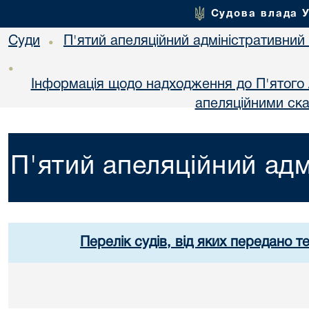
Судова влада 
Суди
П'ятий апеляційний адміністративний
•
•
Інформація щодо надходження до П'ятого 
апеляційними ск
П'ятий апеляційний адм
Перелік судів, від яких передано т