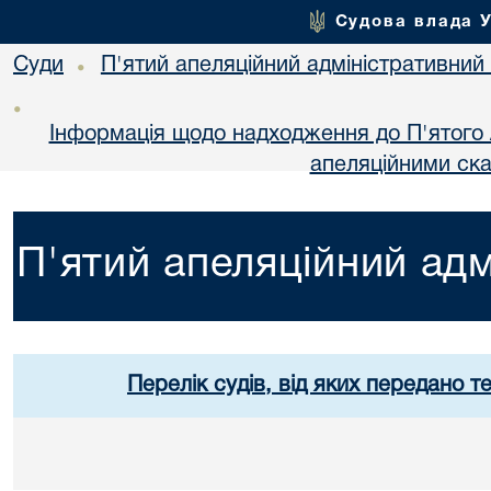
Судова влада 
Суди
П'ятий апеляційний адміністративний
•
•
Інформація щодо надходження до П'ятого 
апеляційними ск
П'ятий апеляційний адм
Перелік судів, від яких передано т