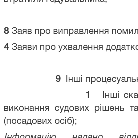
8
Заяв про виправлення помилк
4
Заяви про ухвалення додатк
9
Інші процесуаль
1
Інші скар
виконання судових рішень та
(посадових осіб);
Інформацію надано відд