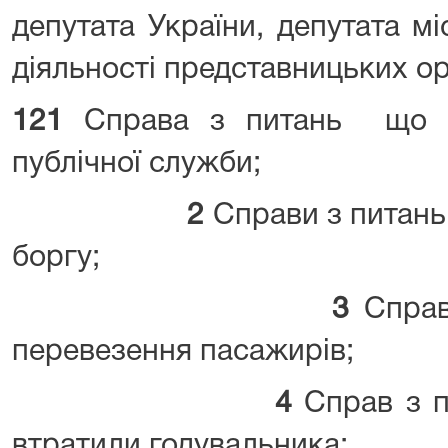
депутата України, депутата міс
діяльності представницьких ор
121
Справа з питань що в
публічної служби;
2
Справи з питань
боргу;
3
Справ
перевезення пасажирів;
4
Справ з пи
втратили годувальника;