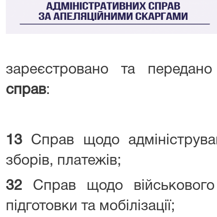
зареєстровано та передан
справ
:
1
3
Справ щодо адмініструван
зборів, платежів;
3
2
Справ щодо військового о
підготовки та мобілізації;