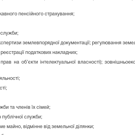
жавного пенсійного страхування;
 служби;
спертизи землевпорядної документації; регулювання земел
реєстрації податкових накладних;
ав на об’єкти інтелектуальної власності); зовнішньоеко
яльності;
ті;
би та членів їх сімей;
з публічної служби;
е майно, відмінне від земельної ділянки;