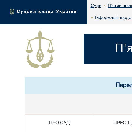
П'ятий апел
Суди
•
Судова влада України
Інформація щодо 
•
П'
Перел
ПРО СУД
ПРЕС-Ц