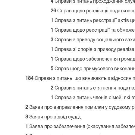
4
Справи з питань проходження служ
26
Справ щодо реалізації податковог
1
Справа з питань реєстрації актів ци
1
Справа щодо реєстрації та обмежен
3
Справи з приводу соціального захис
1
Справа зі спорів з приводу реалізац
1
Справа щодо забезпечення громадсь
5
Справ щодо примусового виконання 
184
Справи з питань що виникають з відносин п
2
Справи з питань стягнення податко
1
Справа з питань членів сімей, які 
2
Заяви про виправлення помилки у судовому р
3
Заяви про відвід судді;
1
Заява про забезпечення (скасування забезпеч