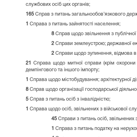
службових осіб цих органів;
165
Справ з питань загальнообов’язкового дер
1
Справа з питань зайнятості населення;
8
Справ щодо звільнення з публічної
2
Справи землеустрою; державної ек
2
Справи щодо зупинення, відмова в 
21
Справа щодо митної справи (крім охорони пр
демпінгового та іншого імпорту;
1
Справа щодо містобудування; архітектурної ді
8
Справ щодо організації господарської діяльнос
5
Справ з питань осіб з інвалідністю;
1
Справа щодо осіб, звільнених з військової служ
45
Справи з питань осіб, звільнених 
1
Справа з питань податку на нерухом