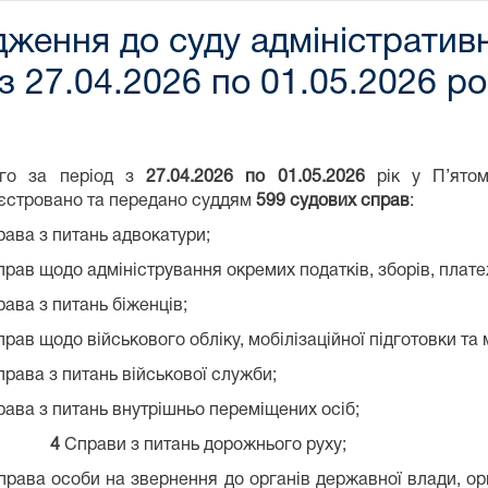
ження до суду адміністратив
з 27.04.2026 по 01.05.2026 р
ого за період з
27
.0
4
.2026 по
01
.0
5
.2026
рік у П’ято
єстровано та передано суддям
599
судових справ
:
рава з питань адвокатури;
рав щодо адміністрування окремих податків, зборів, плате
ава з питань біженців;
рав щодо військового обліку, мобілізаційної підготовки та м
рава з питань військової служби;
ава з питань внутрішньо переміщених осіб;
4
Справи з питань дорожнього руху;
рава особи на звернення до органів державної влади, ор