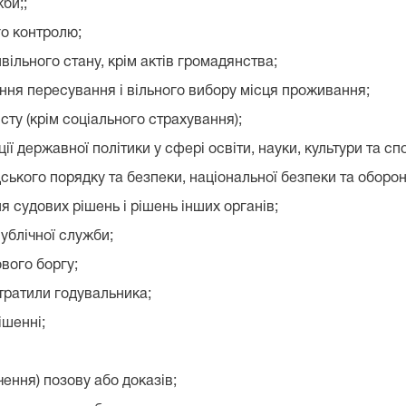
би;;
о контролю;
вільного стану, крім актів громадянства;
ня пересування і вільного вибору місця проживання;
ту (крім соціального страхування);
ії державної політики у сфері освіти, науки, культури та сп
кого порядку та безпеки, національної безпеки та оборон
судових рішень і рішень інших органів;
ублічної служби;
вого боргу;
втратили годувальника;
ішенні;
ення) позову або доказів;