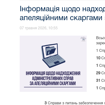
Інформація щодо надход
апеляційними скаргами 
07 травня 2026, 10:55
Всь
заре
1 Cп
1
0
Сп
1
Спр
29
Сп
31
Сп
1
Спр
3
Справи з питань забезпечення п