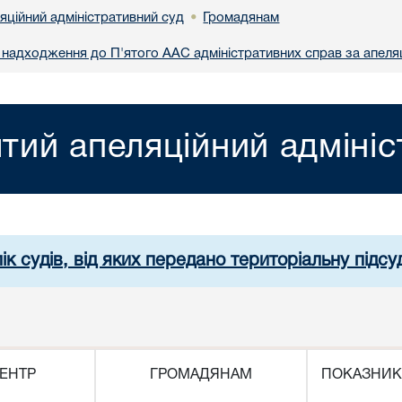
яційний адміністративний суд
Громадянам
•
надходження до П'ятого ААС адміністративних справ за апеля
ятий апеляційний адміні
ік судів, від яких передано територіальну підсуд
ЕНТР
ГРОМАДЯНАМ
ПОКАЗНИК