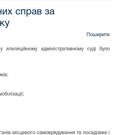
них справ за
оку
Поширити
му апеляційному адміністративному суді було
жів;
обілізації;
ганів місцевого самоврядування та посадових і