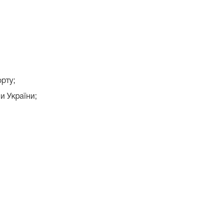
орту;
и України;