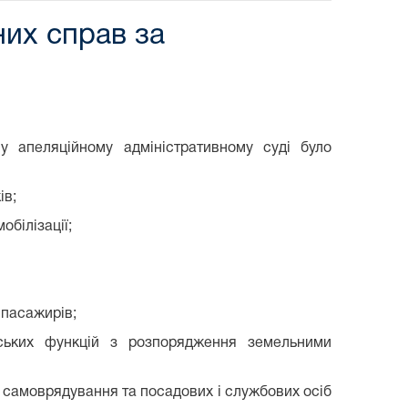
них справ за
му апеляційному адміністративному суді було
ів;
обілізації;
 пасажирів;
ських функцій з розпорядження земельними
 самоврядування та посадових і службових осіб