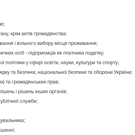
ю;
ану, крім актів громадянства;
ання і вільного вибору місця проживання;
чних осіб - підприємців як платника податку;
ї політики у сфері освіти, науки, культури та спорту;
ку та безпеки, національної безпеки та оборони України;
х) та громадянських прав;
шень і рішень інших органів;
ублічної служби;
дувальника;
ішенні;