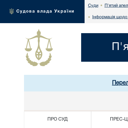
П'ятий апел
Суди
•
Судова влада України
Інформація щодо 
•
П'
Перел
ПРО СУД
ПРЕС-Ц