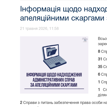
Інформація щодо надход
апеляційними скаргами 
21 травня 2026, 11:58
Всь
заре
8
Спр
31
Сп
35
Сп
6
Спр
1
Спр
1
Спр
діля
2
Справи з питань забезпечення права особи на