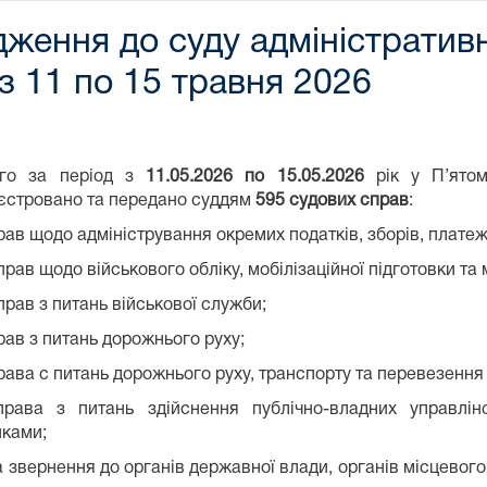
ження до суду адміністратив
з 11 по 15 травня 2026
ого за період з
11.05.2026 по 15.0
5
.2026
рік у П’ято
єстровано та передано суддям
5
95 судових справ
:
ав щодо адміністрування окремих податків, зборів, платеж
рав щодо військового обліку, мобілізаційної підготовки та м
рав з питань військової служби;
ав з питань дорожнього руху;
ава с питань дорожнього руху, транспорту та перевезення
ава з питань здійснення публічно-владних управлін
нками;
 звернення до органів державної влади, органів місцевого