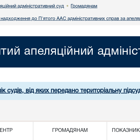
яційний адміністративний суд
Громадянам
•
надходження до П'ятого ААС адміністративних справ за апеля
ятий апеляційний адміні
ік судів, від яких передано територіальну підсуд
ЕНТР
ГРОМАДЯНАМ
ПОКАЗНИК