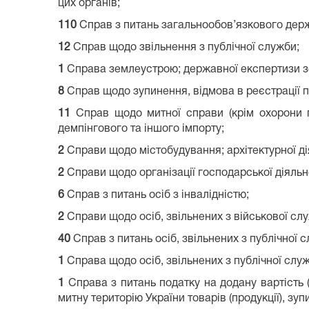
цих органів;
110
Справ з питань загальнообов’язкового дер
12
Справ щодо звільнення з публічної служби;
1
Справа землеустрою; державної експертизи зе
8
Справ щодо зупинення, відмова в реєстрації 
11
Справ щодо митної справи (крім охорони пр
демпінгового та іншого імпорту;
2
Справи щодо містобудування; архітектурної ді
2
Справи щодо організації господарської діяльн
6
Справ з питань осіб з інвалідністю;
2
Справи щодо осіб, звільнених з військової служ
40
Справ з питань осіб, звільнених з публічної 
1
Справа щодо осіб, звільнених з публічної служб
1
Справа з питань податку на додану вартість (
митну територію України товарів (продукції), зу