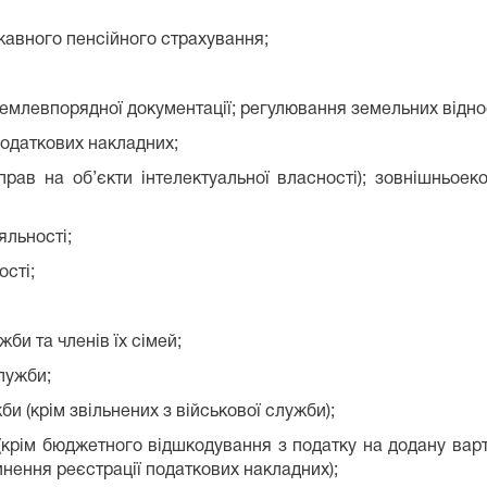
жавного пенсійного страхування;
млевпорядної документації; регулювання земельних відно
податкових накладних;
ав на об’єкти інтелектуальної власності); зовнішньоеко
яльності;
ості;
би та членів їх сімей;
служби;
и (крім звільнених з військової служби);
крім бюджетного відшкодування з податку на додану варті
пинення реєстрації податкових накладних);