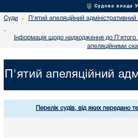
Судова влада 
Суди
П'ятий апеляційний адміністративний
•
•
Інформація щодо надходження до П'ятого 
апеляційними ск
П'ятий апеляційний адм
Перелік судів, від яких передано т