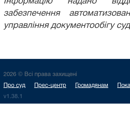
Інформацію надано відд
забезпечення автоматизова
управління документообігу суд
2026 © Всі права захищені
Про суд
Прес-центр
Громадянам
Пока
v1.38.1