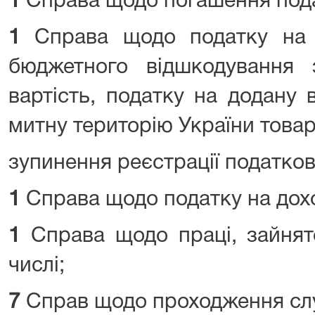
1
Справа щодо погашення пода
1
Справа щодо податку на д
бюджетного відшкодування
вартість, податку на додану 
митну територію України товарі
зупинення реєстрації податков
1
Справа щодо податку на дохо
1
Справа щодо праці, зайнято
числі;
7
Справ щодо проходження сл