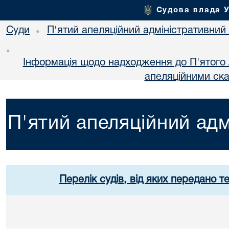
Судова влада 
Суди
П'ятий апеляційний адміністративний
•
•
Інформація щодо надходження до П'ятого 
апеляційними ск
П'ятий апеляційний адм
Перелік судів, від яких передано т