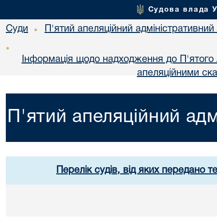
Судова влада 
Суди
П'ятий апеляційний адміністративний
•
•
Інформація щодо надходження до П'ятого 
апеляційними ск
П'ятий апеляційний адм
Перелік судів, від яких передано т