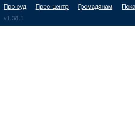
Про суд
Прес-центр
Громадянам
Пока
v1.38.1