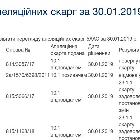
еляційних скарг за 30.01.201
льтати перегляду апеляційних скарг 5ААС за 30.01.2019 р
Апеляційна
Дата
Справа №
Результа
скарга подана
рішенняи
10.1
повернут
814/3057/17
30.01.2019
відповідачем
скаргу
2а/1570/6398/2011
10.1 позивачем
30.01.2019
відмова у
23.1.1
скар
10.1
815/5066/17
30.01.2019
задовол
відповідачем
постано
змін
23.1.1
скар
10.1
815/1168/18
30.01.2019
задовол
відповідачем
постано