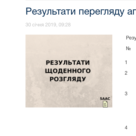
Результати перегляду ап
30 січня 2019, 09:28
Резу
№
1
2
3
4