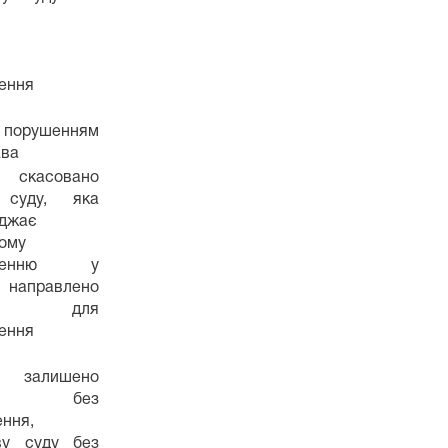
ення
4 порушенням
ава
 скасовано
 суду, яка
джає
ому
дженню у
і направлено
ву для
ення
 залишено
гу без
ення,
ву суду без