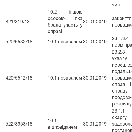
змін
10.2 іншою
особою, яка
закриття
821/819/18
30.01.2019
брала участь у
провадж
справі
23.1.3.
520/6532/18
10.1 позивачем
30.01.2019
норм пр
23.2.3
ухвалу
перешко
подальш
420/5512/18
10.1 позивачем
30.01.2019
прова
справі 
спра
продовж
розгляду
23.1.1
скар
10.1
522/8953/18
30.01.2019
задовол
відповідачем
постано