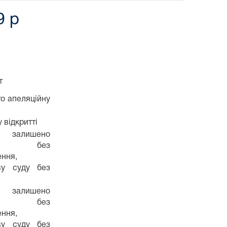
9 р
т
о апеляційну
 відкритті
 залишено
гу без
ення,
ву суду без
 залишено
гу без
ення,
ву суду без