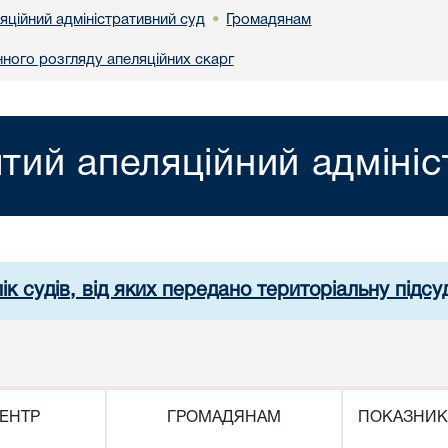
яційний адміністративний суд
Громадянам
•
ного розгляду апеляційних скарг
ятий апеляційний адміні
ік судів, від яких передано територіальну підсуд
ЕНТР
ГРОМАДЯНАМ
ПОКАЗНИК