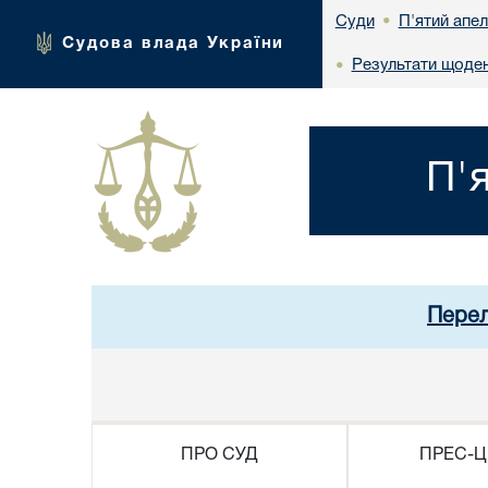
П'ятий апел
Суди
•
Судова влада України
Результати щоден
•
П'
Перел
ПРО СУД
ПРЕС-Ц