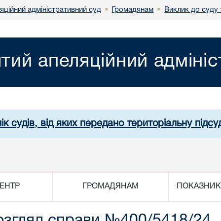
яційний адміністративний суд
Громадянам
Виклик до суду 
•
•
ятий апеляційний адміні
ік судів, від яких передано територіальну підсуд
ЕНТР
ГРОМАДЯНАМ
ПОКАЗНИК
озгляд справи №400/5418/24