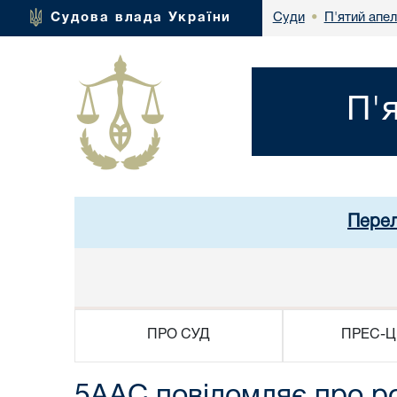
П'ятий апел
Судова влада України
Суди
•
П'
Перел
ПРО СУД
ПРЕС-Ц
5ААС повідомляє про р