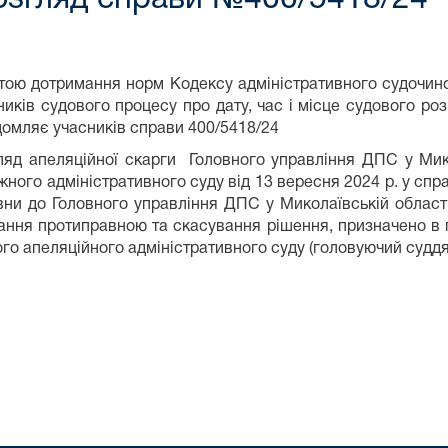
тою дотримання норм Кодексу адміністративного судочинс
ників судового процесу про дату, час і місце судового ро
домляє учасників справи 400/5418/24
ляд апеляційної скарги Головного управління ДПС у Мик
жного адміністративного суду від 13 вересня 2024 р. у сп
вни до Головного управління ДПС у Миколаївській облас
ання протиправною та скасування рішення, призначено в
ого апеляційного адміністративного суду (головуючий суддя