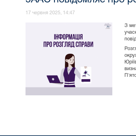
17 червня 2025, 14:47
З ме
учас
пові
Розг
окру
Юрії
визн
П'ят