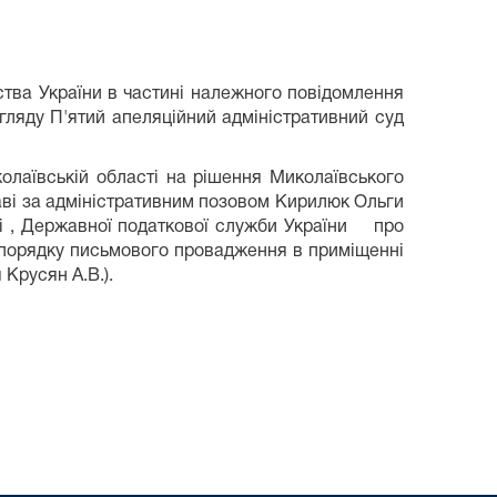
тва України в частині належного повідомлення
згляду П'ятий апеляційний адміністративний суд
олаївській області на рішення Миколаївського
раві за адміністративним позовом Кирилюк Ольги
ті , Державної податкової служби України про
 порядку письмового провадження в приміщенні
 Крусян А.В.).