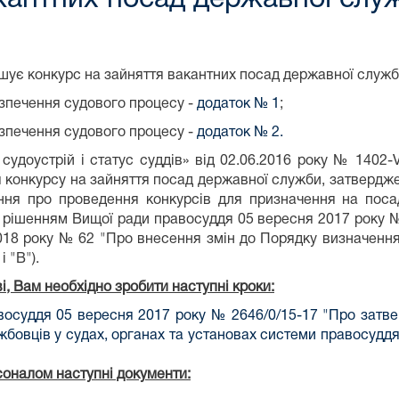
шує конкурс на зайняття вакантних посад державної служби
зпечення судового процесу -
додаток № 1
;
зпечення судового процесу -
додаток № 2.
 судоустрій і статус суддів» від 02.06.2016 року № 1402-
я конкурсу на зайняття посад державної служби, затвердже
ння про проведення конкурсів для призначення на поса
 рішенням Вищої ради правосуддя 05 вересня 2017 року № 
2018 року № 62 "Про внесення змін до Порядку визначення 
 "В").
, Вам необхідно зробити наступні кроки:
осуддя 05 вересня 2017 року № 2646/0/15-17 "Про затв
бовців у судах, органах та установах системи правосуддя
соналом наступні документи: