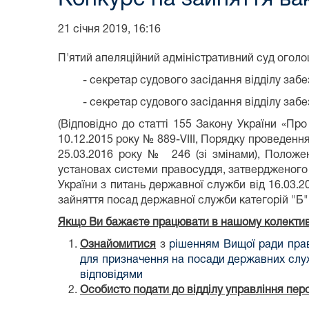
21 січня 2019, 16:16
П'ятий апеляційний адміністративний суд оголо
- секретар судового засідання відділу забе
- секретар судового засідання відділу забе
(Відповідно до статті 155 Закону України «Про
10.12.2015 року № 889-VІІІ, Порядку проведенн
25.03.2016 року № 246 (зі змінами), Положе
установах системи правосуддя, затвердженого
України з питань державної служби від 16.03.
зайняття посад державної служби категорій "Б" і
Якщо Ви бажаєте працювати в нашому колективі
Ознайомитися
з
рішенням Вищої ради прав
для призначення на посади державних служ
відповідями
Особисто подати до відділу управління пер