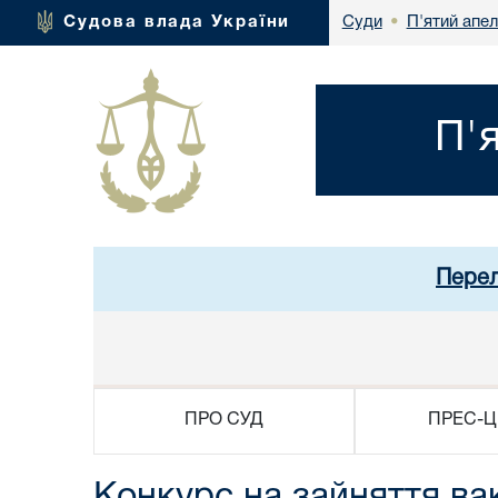
П'ятий апел
Судова влада України
Суди
•
П'
Перел
ПРО СУД
ПРЕС-Ц
Конкурс на зайняття вак