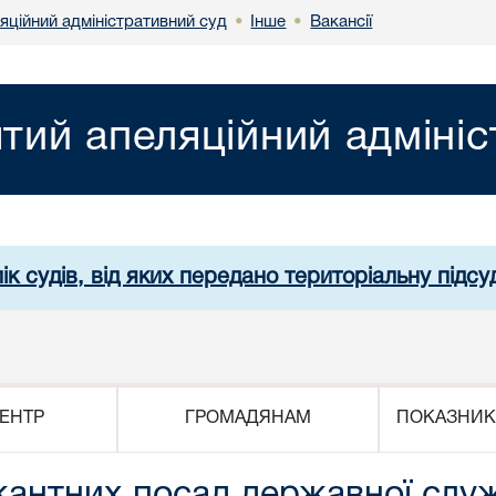
яційний адміністративний суд
Інше
Вакансії
•
•
ятий апеляційний адміні
ік судів, від яких передано територіальну підсуд
ЕНТР
ГРОМАДЯНАМ
ПОКАЗНИК
антних посад державної служби