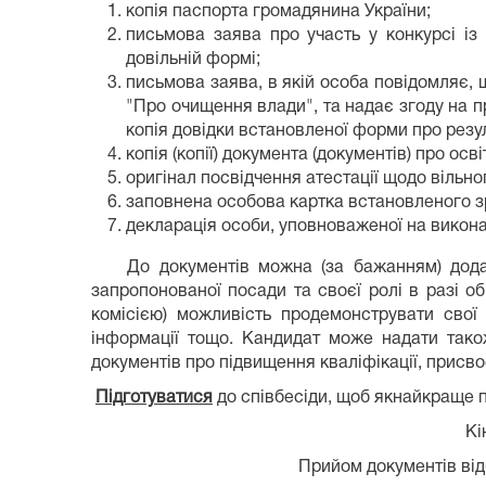
копія паспорта громадянина України;
письмова заява про участь у конкурсі і
довільній формі;
письмова заява, в якій особа повідомляє, 
"Про очищення влади", та надає згоду на 
копія довідки встановленої форми про резул
копія (копії) документа (документів) про осві
оригінал посвідчення атестації щодо вільн
заповнена особова картка встановленого з
декларація особи, уповноваженої на викон
До документів можна (за бажанням) додати
запропонованої посади та своєї ролі в разі о
комісією) можливість продемонструвати свої 
інформації тощо. Кандидат може надати також
документів про підвищення кваліфікації, присво
Підготуватися
до співбесіди, щоб якнайкраще п
Кі
Прийом документів від