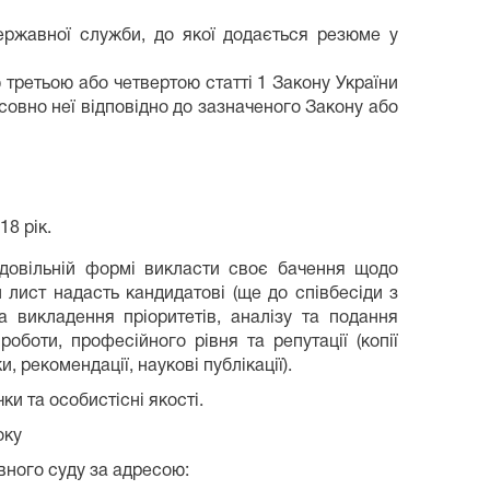
ержавної служби, до якої додається резюме у
 третьою або четвертою статті 1 Закону України
овно неї відповідно до зазначеного Закону або
8 рік.
овільній формі викласти своє бачення щодо
 лист надасть кандидатові (ще до співбесіди з
а викладення пріоритетів, аналізу та подання
боти, професійного рівня та репутації (копії
 рекомендації, наукові публікації).
и та особистісні якості.
оку
вного суду за адресою: