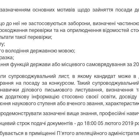
з зазначенням основних мотивів щодо зайняття посади д
що до неї не застосовуються заборони, визначені частиною
проходження перевірки та на оприлюднення відомостей стос
ьтати такої перевірки;
ту;
ого володіння державною мовою;
разка;
ання функцій держави або місцевого самоврядування за 201
 супроводжувальний лист, в якому кандидат може в д
брання на посаду за конкурсом. Такий супроводжувальний
навички ділового письмового листування, визначення т
 додаткову інформацію стосовно своєї освіти, досвіду ро
єння наукового ступеня або вченого звання, характеристики,
родемонструвати зазначені вище знання, професійні навичк
нцевий строк подачі документів - до 18:00 05 лютого 2019 р
бувається в приміщенні П'ятого апеляційного адміністрати