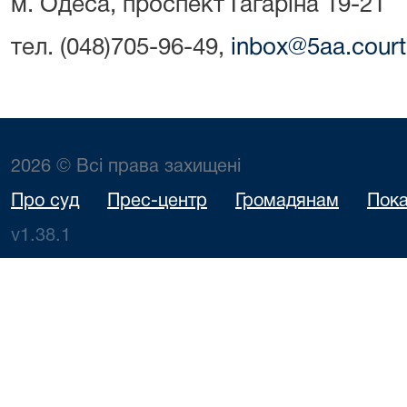
м. Одеса, проспект Гагаріна 19-21
тел. (048)705-96-49,
inbox@5aa.court
2026 © Всі права захищені
Про суд
Прес-центр
Громадянам
Пока
v1.38.1