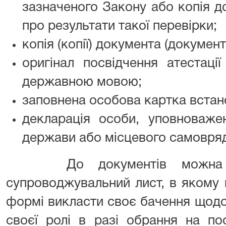
зазначеного Закону або копія д
про результати такої перевірки;
копія (копії) документа (документі
оригінал посвідчення атестаці
державною мовою;
заповнена особова картка встан
декларація особи, уповноваже
держави або місцевого самовряд
До документів можна (з
супроводжувальний лист, в якому 
формі викласти своє бачення щодо
своєї ролі в разі обрання на по