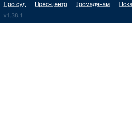
Про суд
Прес-центр
Громадянам
Пока
v1.38.1