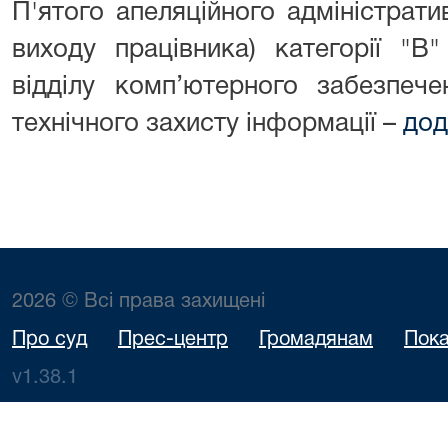
П'ятого апеляційного адміністрат
виходу працівника) категорії "В"
відділу комп’ютерного забезпеч
технічного захисту інформації –
дод
2026 © Всі права захищені
Про суд
Прес-центр
Громадянам
Пока
v1.38.1