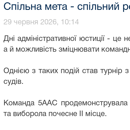
Спільна мета - спільний р
29 червня 2026, 10:14
Дні адміністративної юстиції - це 
а й можливість зміцнювати командн
Однією з таких подій став турнір 
судів.
Команда 5ААС продемонструвала в
та виборола почесне ІІ місце.