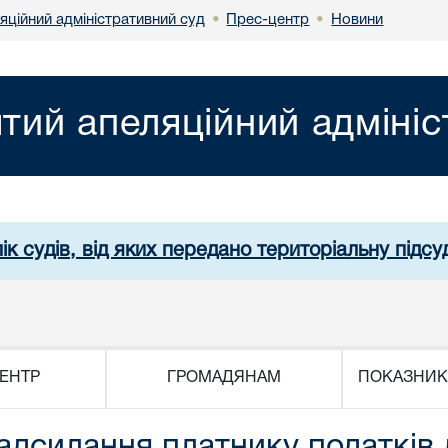
яційний адміністративний суд
Прес-центр
Новини
•
•
ятий апеляційний адміні
ік судів, від яких передано територіальну підсуд
ЕНТР
ГРОМАДЯНАМ
ПОКАЗНИК
адсилання платнику податків 