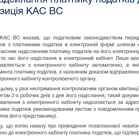
озиція КАС ВС
 КАС ВС вказав, що податковим законодавством перед
нів з платниками податків в електронній формі шляхом 
часним надісланням платнику податків на його електронну 
 та час його надіслання в електронний кабінет. Лише кв
равляється з електронного кабінету автоматично, в як
мента платнику податків, є належним доказом відправлення
тронного кабінету контролюючого органу.
цьому, у разі неотримання контролюючим органом квитанції
ягом 2-х робочих днів з дня його надіслання, такий докуме
равлення з електронного кабінету надсилається за адре
ника податків рекомендованим листом з повідомленням п
тків (його представнику).
у, що копію наказу про проведення позапланової невиїз
ено до електронного кабінету платника податків, що підтв