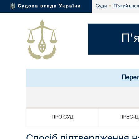
П'ятий апел
Судова влада України
Суди
•
П'
Перел
ПРО СУД
ПРЕС-Ц
Спосіб підтвердження н