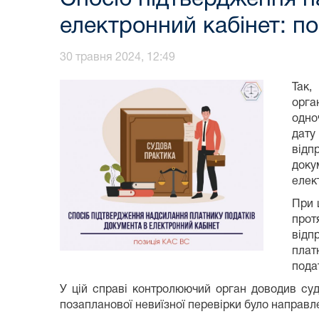
електронний кабінет: п
30 травня 2024, 12:49
Так,
орга
одно
дату
відп
доку
елек
При 
прот
відп
плат
пода
У цій справі контролюючий орган доводив суд
позапланової невиїзної перевірки було направл