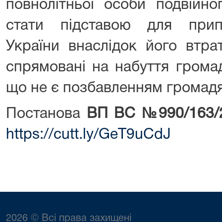
повнолітньої особи подвійн
стати підставою для прип
України внаслідок його втрат
спрямовані на набуття грома
що не є позбавленням громадя
Постанова
ВП ВС №990/163/
https://cutt.ly/GeT9uCdJ
2026 © Всі права захищені