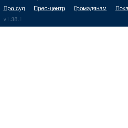
Про суд
Прес-центр
Громадянам
Пока
v1.38.1