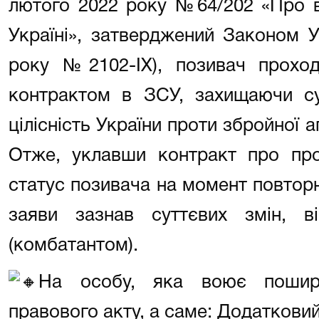
лютого 2022 року №64/202 «Про в
Україні», затверджений Законом У
року №2102-IX), позивач проход
контрактом в ЗСУ, захищаючи сув
цілісність України проти збройної а
Отже, уклавши контракт про пр
статус позивача на момент повтор
заяви зазнав суттєвих змін, 
(комбатантом).
На особу, яка воює пошир
правового акту, а саме: Додаткови