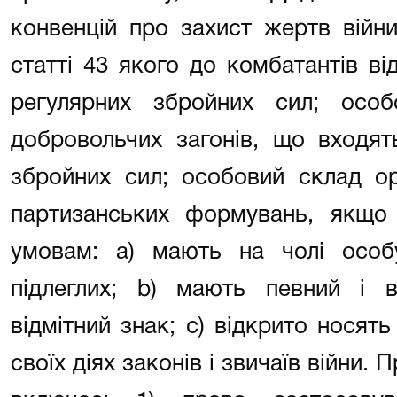
конвенцій про захист жертв війни
статті 43 якого до комбатантів в
регулярних збройних сил; осо
добровольчих загонів, що входят
збройних сил; особовий склад ор
партизанських формувань, якщо 
умовам: а) мають на чолі особу
підлеглих; b) мають певний і 
відмітний знак; с) відкрито носять
своїх діях законів і звичаїв війни.