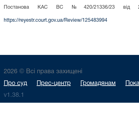
Постанова КАС ВС
№420/21336/23 від 
https://reyestr.court.gov.ua/Review/125483994
2026 © Всі права захищені
Про суд
Прес-центр
Громадянам
Пока
v1.38.1