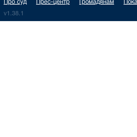
Про суд
Прес-центр
Громадянам
Пока
v1.38.1