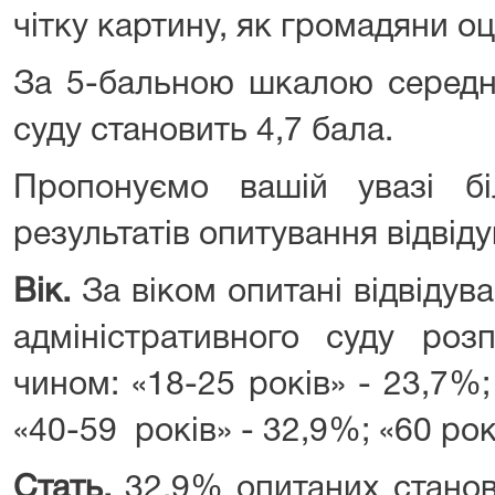
чітку картину, як громадяни о
За 5-бальною шкалою середня
суду становить 4,7 бала.
Пропонуємо вашій увазі б
результатів опитування відвід
Вік.
За віком опитані відвідув
адміністративного суду роз
чином: «18-25 років» - 23,7%;
«40-59 років» - 32,9%; «60 рокі
Стать.
32,9% опитаних станов