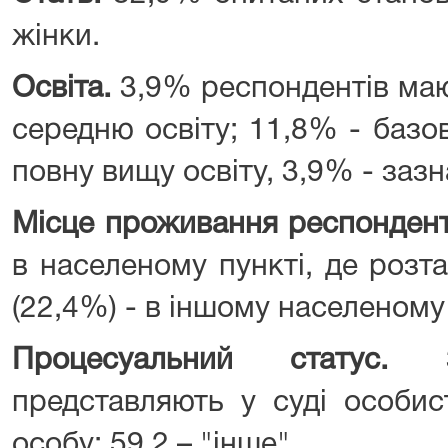
жінки.
Освіта.
3,9% респондентів ма
середню освіту; 11,8% - базо
повну вищу освіту, 3,9% - зазн
Місце проживання респонден
в населеному пункті, де роз
(22,4%) - в іншому населеному 
Процесуальний статус.
представляють у суді особис
особу; 59,2 – "інше".