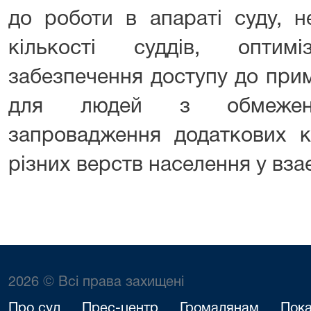
до роботи в апараті суду, н
кількості суддів, оптим
забезпечення доступу до при
для людей з обмежени
запровадження додаткових ка
різних верств населення у взає
2026 © Всі права захищені
Про суд
Прес-центр
Громадянам
Пока