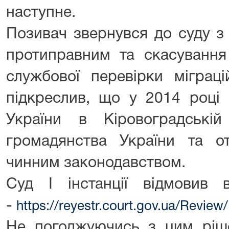
наступне.
Позивач звернувся до суду з
протиправним та скасування
службової перевірки міграці
підкреслив, що у 2014 році
України в Кіровоградські
громадянства України та о
чинним законодавством.
Суд І інстанції відмовив 
-
https://reyestr.court.gov.ua/Revie
Не погоджуючись з цим рішен