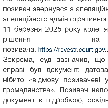
позивач звернувся з апеляцій
апеляційного адміністративног
11 березня 2025 року колегі
рішення на
позивача.
https://reyestr.court.go
Зокрема, суд зазначив, щ
справі був документ, датов
нібито «відмову позивачеві 
громадянства». Позивач напо
документ є підробкою, оскіл