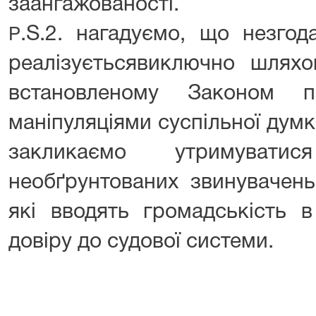
заангажованості.
.S.2. нагадуємо, що незго
Р
реалізуєтьсявиключно шлях
встановленому Законом 
маніпуляціями суспільної думк
закликаємо утримувати
необґрунтованих звинувачен
які вводять громадськість 
довіру до судової системи.