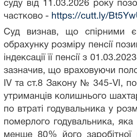
суду від 11.03.2026 року поз
частково -
https://cutt.ly/Bt5Y
Суд визнав, що спірними є 
обрахунку розміру пенсії пози
індексації її пенсії з 01.03.202
зазначив, що враховуючи пол
IV та ст.8 Закону № 345-VI, п
утриманців колишнього шахта
по втраті годувальника у розм
померлого годувальника, яка
менше 80% його заробітної п