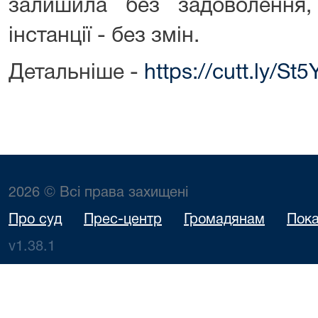
залишила без задоволення,
інстанції - без змін.
Детальніше -
https://cutt.ly/St
2026 © Всі права захищені
Про суд
Прес-центр
Громадянам
Пока
v1.38.1