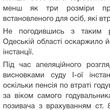
менш як три розміри про
встановленого для осіб, які вт
Не погодившись з таким 
Одеській області оскаржило й
інстанції.
Під час апеляційного розгл
висновками суду І-ої інста
оскільки пенсія по втраті год
за віком самого годувальника
позивача з врахуванням ст. 