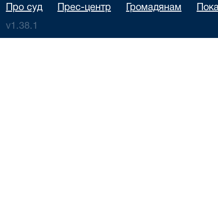
Про суд
Прес-центр
Громадянам
Пока
v1.38.1