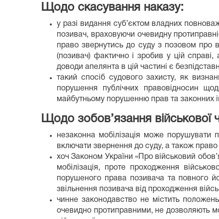
Щодо скасування наказу:
у разі видання суб’єктом владних повнова
позивач, враховуючи очевидну протиправніс
право звернутись до суду з позовом про в
(позивач) фактично і зробив у цій справі
доводи апелянта в цій частині є безпідстав
такий спосіб судового захисту, як визн
порушення публічних правовідносин щод
майбутньому порушенню прав та законних і
Щодо зобов’язання військової ч
незаконна мобілізація може порушувати 
включати звернення до суду, а також право
хоч Законом України «Про військовий обов’я
мобілізація, проте проходження військо
порушеного права позивача та повного йог
звільнення позивача від проходження війсь
чинне законодавство не містить положень,
очевидно протиправними, не дозволяють моб