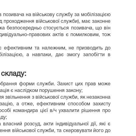
 позивача на військову службу за мобілізацією
ід проходження військової служби), має законне
ка безпосередньо стосується позивача, що він
дивідуально-правових актів є помилковим, тож
 є ефективним та належним, не призводить до
лізацією, а навпаки, дає змогу запобігти в
 складу:
 обрання форми служби. Захист цих прав може
зація є наслідком порушення закону;
ля звільнення з військової служби, як незаконна
ізацію, а отже, ефективним способом захисту
собі командира цієї в/ч ухвалити рішення про
ду;
ласний розсуд, акти індивідуальної дії, які є
ення військової служби, та скеровувати його до