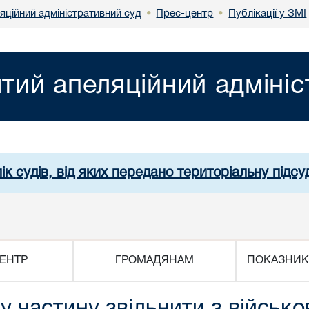
яційний адміністративний суд
Прес-центр
Публікації у ЗМІ
•
•
ятий апеляційний адміні
ік судів, від яких передано територіальну підсуд
ЕНТР
ГРОМАДЯНАМ
ПОКАЗНИК
у частину звільнити з військо