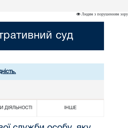
Людям з порушенням зору
стративний суд
ність.
И ДІЯЛЬНОСТІ
ІНШЕ
вої служби особу, яку