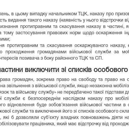
жень, в цьому випадку начальником ТЦК, наказу про призов
ть видання такого наказу (наявність у нього відстрочки в
изнання протиправним та скасування наказу в частині, я
, а тому застосування правових норм щодо оскарження ін
ними;
ання протиправним та скасування оскаржуваного наказу,
о проходження громадянами військової служби за мобі
нтересів позивача з боку районного ТЦК та СП.
астини виключити зі списків особового
права громадян, зокрема право на свободу та право на
 на звільнення з військової служби, якщо незаконна мобілі
зок та військову службу» не передбачено такої підстави д
вої служби є безпосереднім наслідком наказу про мобіл
о відновлення буде зобов’язання військової частини в о
кової служби та виключення його зі списків особового скла
 які б дозволяли суб’єкту владних повноважень діяти на в
ілізовувати працівника, який має відстрочку від проходж