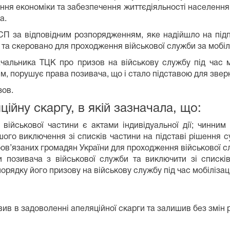
ня економіки та забезпечення життєдіяльності населення, 
а.
СП за відповідним розпорядженням, яке надійшло на підп
та скеровано для проходження військової служби за мобілі
альника ТЦК про призов на військову службу під час моб
, порушує права позивача, що і стало підставою для зверн
зов.
ійну скаргу, в якій зазначала, що:
військової частини є актами індивідуальної дії; чинни
ого виключення зі списків частини на підставі рішення су
ов’язаних громадян України для проходження військової с
ти позивача з військової служби та виключити зі списк
ядку його призову на військову службу під час мобілізації
ив в задоволенні апеляційної скарги та залишив без змін 