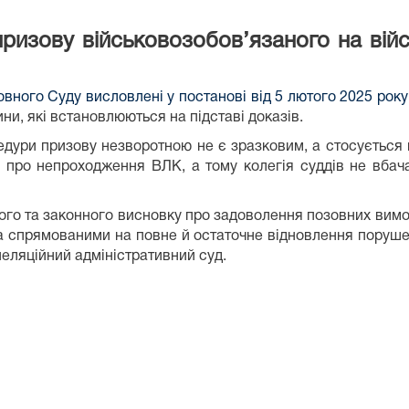
изову військовозобов’язаного на війс
вного Суду висловлені у постанові від 5 лютого 2025 року
ини, які встановлюються на підставі доказів.
дури призову незворотною не є зразковим, а стосується 
 про непроходження ВЛК, а тому колегія суддів не вбача
ного та законного висновку про задоволення позовних вимо
а спрямованими на повне й остаточне відновлення порушен
пеляційний адміністративний суд.