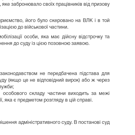
яке забронювало своїх працівників від призову
риємство, його було скеровано на ВЛК і в той
зацією до військової частини.
ілізації особи, яка має дійсну відстрочку та
ення до суду із цією позовною заявою.
м законодавством не передбачена підстава для
ду (якщо це не відповідний вирок) або ж через
лужби;
ів особового складу частини виходить за межі
, яка є предметом розгляду в цій справі.
рішення адміністративного суду. В постанові суд