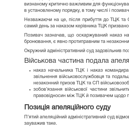
визнаному критично важливим для функціонуван
в установленому порядку, в тому числі і позивач
Незважаючи на це, після прибуття до ТЦК та 
самий день за наказом керівника ТЦК призвано 
Позивач зазначав, що оскаржуваний наказ нач
бронювання, є явно протиправним та незаконним
Окружний адміністративний суд задовільнив по
Військова частина подала апеляц
наказ начальника ТЦК і наказ командира 
звільнення військовослужбовця та подальш
незаконний призов ТЦК та СП військовозоб
зобов’язання військової частини звільни
правовідносин між ТЦК й позивачем щодо пор
Позиція апеляційного суду
П’ятий апеляційний адміністративний суд відмов
зауважив таке.