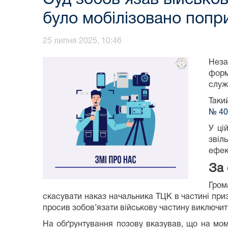
було мобілізовано поп
25 липня 2025, 10:46
Неза
форм
служ
Таки
№ 40
У ці
звіл
ефек
За
Гром
скасувати наказ начальника ТЦК в частині приз
просив зобов’язати військову частину виключити
На обґрунтування позову вказував, що на моме