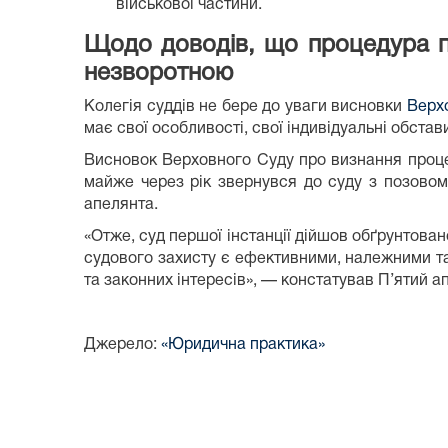
військової частини.
Щодо доводів, що процедура пр
незворотною
Колегія суддів не бере до уваги висновки
Верхо
має свої особливості, свої індивідуальні обстав
Висновок Верховного Суду про визнання проце
майже через рік звернувся до суду з позовом
апелянта.
«Отже, суд першої інстанції дійшов обґрунтова
судового захисту є ефективними, належними т
та законних інтересів», — констатував П’ятий а
Джерело:
«Юридична практика»