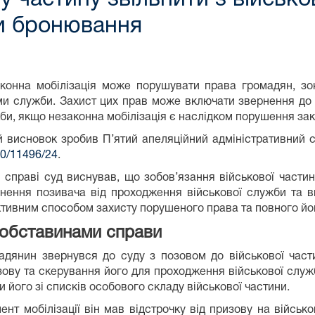
ри бронювання
конна мобілізація може порушувати права громадян, зо
и служби. Захист цих прав може включати звернення до с
би, якщо незаконна мобілізація є наслідком порушення зак
й висновок зробив П’ятий апеляційний адміністративний с
0/11496/24
.
й справі суд виснував, що зобов’язання військової части
ьнення позивача від проходження військової служби та в
тивним способом захисту порушеного права та повного йо
 обставинами справи
адянин звернувся до суду з позовом до військової част
ову та скерування його для проходження військової служб
 його зі списків особового складу військової частини.
нт мобілізації він мав відстрочку від призову на військо