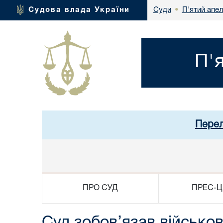
П'ятий апел
Судова влада України
Суди
•
П'
Перел
ПРО СУД
ПРЕС-Ц
Суд зобов’язав військов