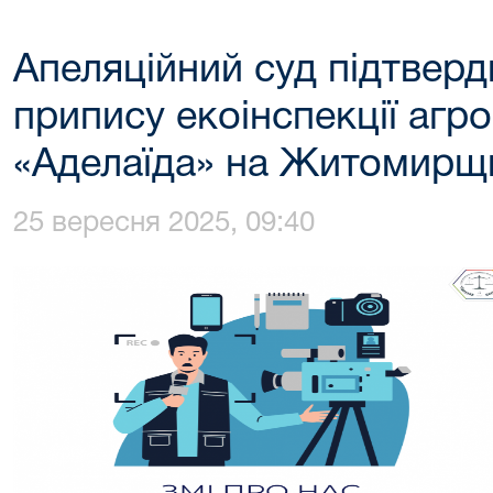
Апеляційний суд підтверд
припису екоінспекції агр
«Аделаїда» на Житомирщ
25 вересня 2025, 09:40