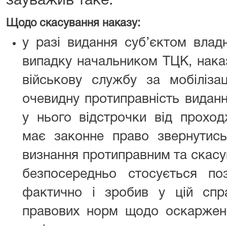
зауважив таке.
Щодо скасування наказу:
у разі видання суб’єктом влад
випадку начальником ТЦК, нака
військову службу за мобіліза
очевидну протиправність виданн
у нього відстрочки від проход
має законне право звернутис
визнання протиправним та скасув
безпосередньо стосується по
фактично і зробив у цій спр
правових норм щодо оскарженн