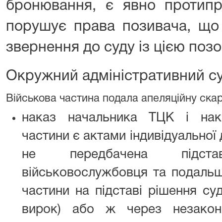
бронювання, є явно протипр
порушує права позивача, що 
звернення до суду із цією поз
Окружний адміністративний су
Військова частина подала апеляційну скарг
наказ начальника ТЦК і нак
частини є актами індивідуальної
не передбачена підст
військовослужбовця та подальш
частини на підставі рішення су
вирок) або ж через незако