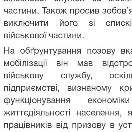
частини. Також просив зобов’
виключити його зі списк
військової частини.
На обґрунтування позову вк
мобілізації він мав відст
військову службу, оск
підприємстві, визнаному к
функціонування економі
життєдіяльності населення, 
працівників від призову в ус