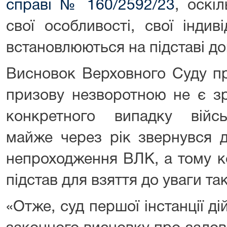
справі № 160/2592/23
, оскі
свої особливості, свої індив
встановлюються на підставі до
Висновок Верховного Суду п
призову незворотною не є зр
конкретного випадку війс
майже через рік звернувся 
непроходження ВЛК, а тому ко
підстав для взяття до уваги т
«Отже, суд першої інстанції д