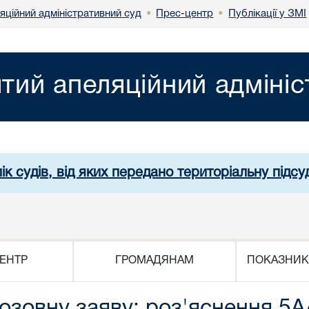
яційний адміністративний суд
Прес-центр
Публікації у ЗМІ
•
•
ятий апеляційний адміні
ік судів, від яких передано територіальну підсуд
ЕНТР
ГРОМАДЯНАМ
ПОКАЗНИК
озовну заяву: роз'яснення 5