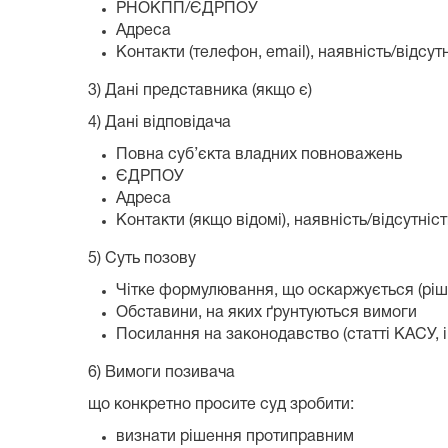
РНОКПП/ЄДРПОУ
Адреса
Контакти (телефон, email), наявність/відсут
3) Дані представника (якщо є)
4) Дані відповідача
Повна суб’єкта владних повноважень
ЄДРПОУ
Адреса
Контакти (якщо відомі), наявність/відсутніс
5) Суть позову
Чітке формулювання, що оскаржується (рішен
Обставини, на яких ґрунтуються вимоги
Посилання на законодавство (статті КАСУ, і
6) Вимоги позивача
що конкретно просите суд зробити:
визнати рішення протиправним