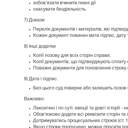
зобов’язати вчинити певні дії
скасувати бездіяльність
7) Докази
Перелік документів і матеріалів, які підтв
Кожен документ повинен мати підпис, дату т
8) Інші додатки
Копії позову для всіх сторін справи;
Копії документів, що підтверджують сплату 
Поважні документи для поновлення строку (
9) Дата і підпис
Без цього суд поверне або залишить позов 
Важливо:
Лаконічно і по суті: емоції та довгі історії - н
Обов’язково додати всі реквізити сторін та 
Дотримуватись процесуальних строків (ст. 
Якщо строки пропущено, можна просити пон