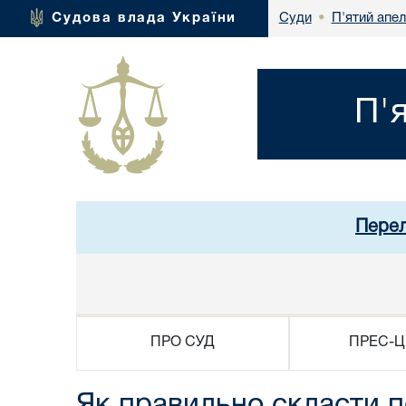
П'ятий апел
Судова влада України
Суди
•
П'
Перел
ПРО СУД
ПРЕС-Ц
Як правильно скласти п