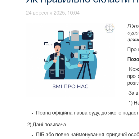
24 вересня 2025, 10:04
П'ят
судо
захи
Про 
Позо
Кожн
про 
розг
За в
1) Н
Повна офіційна назва суду, до якого подає
2) Дані позивача
ПІБ або повне найменування юридичої осо