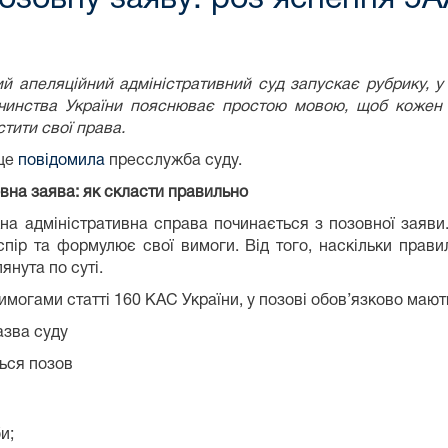
ий апеляційний адміністративний суд запускає рубрику, у
чинства України пояснюває простою мовою, щоб кожен р
стити свої права.
це
повідомила
пресслужба суду.
вна заява: як скласти правильно
а адміністративна справа починається з позовної заяви.
спір та формулює свої вимоги. Від того, наскільки прав
лянута по суті.
имогами статті 160 КАС України, у позові обов’язково мают
азва суду
ться позов
би;