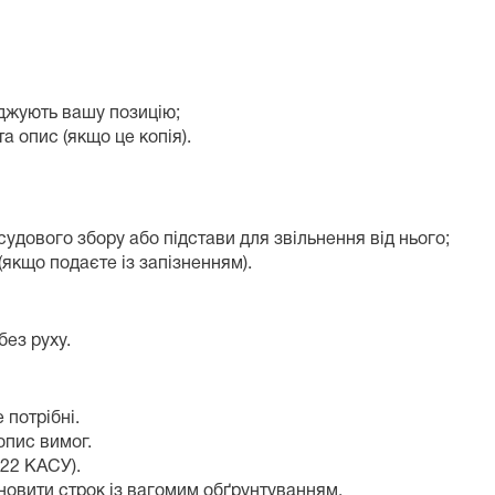
ерджують вашу позицію;
а опис (якщо це копія).
судового збору або підстави для звільнення від нього;
якщо подаєте із запізненням).
без руху.
е потрібні.
опис вимог.
122 КАСУ).
овити строк із вагомим обґрунтуванням.