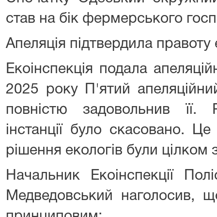
став на бік фермерського гос
Апеляція підтвердила правоту 
Екоінспекція подала апеляцій
2025 року П'ятий апеляційни
повністю задовольнив її.
інстанції було скасовано. Це
рішення екологів були цілком 
Начальник Екоінспекції Полі
Медведовський наголосив, щ
принциповим: