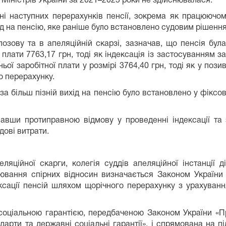
у Міністрів України за 2021–2025 роки не здійснювалася.
і наступних перерахунків пенсії, зокрема як працюючом
хід на пенсію, яке раніше було встановлено судовим рішенн
озову та в апеляційній скарзі, зазначав, що пенсія бул
плати 7763,17 грн, тоді як індексація із застосуванням з
ої заробітної плати у розмірі 3764,40 грн, тоді як у пози
о перерахунку.
 за більш пізній вихід на пенсію було встановлено у фікс
навши протиправною відмову у проведенні індексації та з
дові витрати.
яційної скарги, колегія суддів апеляційної інстанції ді
ювання спірних відносин визначається Законом України
ксації пенсій шляхом щорічного перерахунку з урахуванн
соціальною гарантією, передбаченою Законом України «П
дарти та державні соціальні гарантії», і спрямована на п