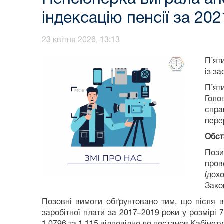
індексацію пенсії за 20
23 квітня 2026, 13:13
П’ят
із з
П’ят
Голо
спра
пере
Обст
Пози
пров
(дох
Зако
Позовні вимоги обґрунтовано тим, що після в
заробітної плати за 2017–2019 роки у розмірі 7