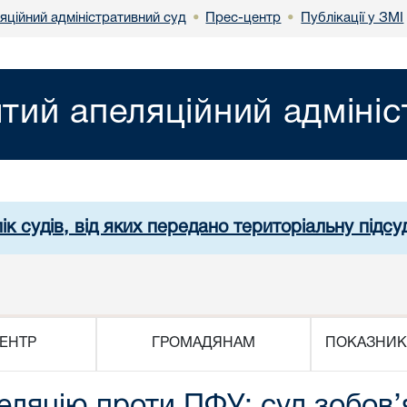
яційний адміністративний суд
Прес-центр
Публікації у ЗМІ
•
•
ятий апеляційний адміні
ік судів, від яких передано територіальну підсуд
ЕНТР
ГРОМАДЯНАМ
ПОКАЗНИК
еляцію проти ПФУ: суд зобов’