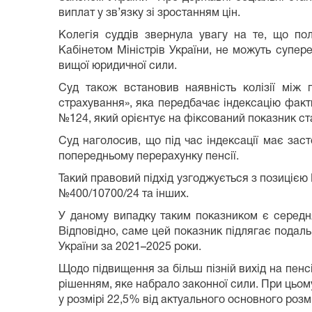
виплат у зв’язку зі зростанням цін.
Колегія суддів звернула увагу на те, що п
Кабінетом Міністрів України, не можуть супер
вищої юридичної сили.
Суд також встановив наявність колізії між 
страхування», яка передбачає індексацію факти
№124, який орієнтує на фіксований показник ста
Суд наголосив, що під час індексації має зас
попередньому перерахунку пенсії.
Такий правовий підхід узгоджується з позицією
№400/10700/24 та інших.
У даному випадку таким показником є середня
Відповідно, саме цей показник підлягає подаль
України за 2021–2025 роки.
Щодо підвищення за більш пізній вихід на пен
рішенням, яке набрало законної сили. При цьом
у розмірі 22,5% від актуального основного розм