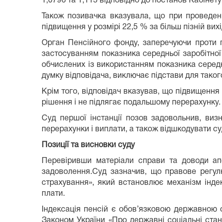
1,0796 та 1,115 відповідно до постанов Кабінет
Також позивачка вказувала, що при проведенн
підвищення у розмірі 22,5 % за більш пізній ви
Орган Пенсійного фонду, заперечуючи проти п
застосуванням показника середньої заробітної 
обчислених із використанням показника середнь
думку відповідача, виключає підстави для таког
Крім того, відповідач вказував, що підвищення
рішення і не підлягає подальшому перерахунку.
Суд першої інстанції позов задовольнив, виз
перерахунки і виплати, а також відшкодувати су
Позиції та висновки суду
Перевіривши матеріали справи та доводи апел
задоволення.Суд зазначив, що правове регул
страхування», який встановлює механізм інде
плати.
Індексація пенсій є обов’язковою державною 
Законом України «Про державні соціальні стан