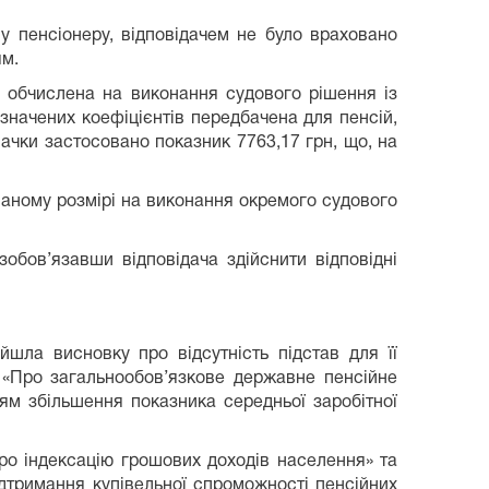
у пенсіонеру, відповідачем не було враховано
ям.
а обчислена на виконання судового рішення із
азначених коефіцієнтів передбачена для пенсій,
вачки застосовано показник 7763,17 грн, що, на
ованому розмірі на виконання окремого судового
обов’язавши відповідача здійснити відповідні
йшла висновку про відсутність підстав для її
 «Про загальнообов’язкове державне пенсійне
ям збільшення показника середньої заробітної
ро індексацію грошових доходів населення» та
ідтримання купівельної спроможності пенсійних