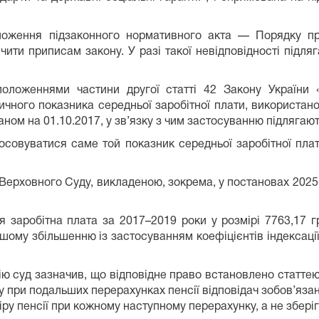
оложення підзаконного нормативного акта — Порядку пр
ечити приписам закону. У разі такої невідповідності підл
положеннями частини другої статті 42 Закону України
чного показника середньої заробітної плати, використано
ном на 01.10.2017, у зв’язку з чим застосуванню підлягаю
тосовуватися саме той показник середньої заробітної пла
 Верховного Суду, викладеною, зокрема, у постановах 202
 заробітна плата за 2017–2019 роки у розмірі 7763,17 г
шому збільшенню із застосуванням коефіцієнтів індексаці
сію суд зазначив, що відповідне право встановлено статте
у при подальших перерахунках пенсії відповідач зобов’яз
іру пенсії при кожному наступному перерахунку, а не збері