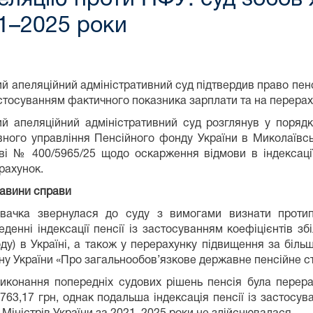
21–2025 роки
ий апеляційний адміністративний суд підтвердив право пенс
астосуванням фактичного показника зарплати та на перера
ий апеляційний адміністративний суд розглянув у поряд
вного управління Пенсійного фонду України в Миколаївськ
ві № 400/5965/25 щодо оскарження відмови в індексації 
рахунок.
авини справи
вачка звернулася до суду з вимогами визнати проти
еденні індексації пенсії із застосуванням коефіцієнтів з
оду) в Україні, а також у перерахунку підвищення за більш
ну України «Про загальнообов’язкове державне пенсійне с
иконання попередніх судових рішень пенсія була перер
763,17 грн, однак подальша індексація пенсії із застосува