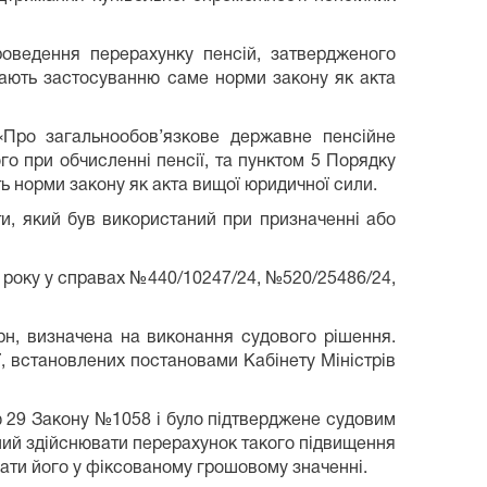
оведення перерахунку пенсій, затвердженого
ягають застосуванню саме норми закону як акта
 «Про загальнообов’язкове державне пенсійне
го при обчисленні пенсії, та пунктом 5 Порядку
ть норми закону як акта вищої юридичної сили.
ти, який був використаний при призначенні або
5 року у справах №440/10247/24, №520/25486/24,
рн, визначена на виконання судового рішення.
ї, встановлених постановами Кабінету Міністрів
ю 29 Закону №1058 і було підтверджене судовим
аний здійснювати перерахунок такого підвищення
гати його у фіксованому грошовому значенні.