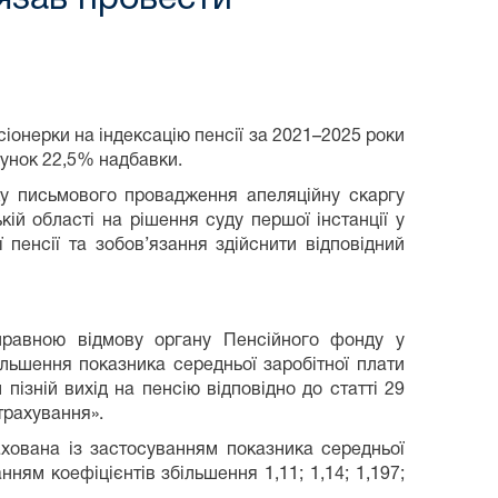
іонерки на індексацію пенсії за 2021–2025 роки
хунок 22,5% надбавки.
ку письмового провадження апеляційну скаргу
ій області на рішення суду першої інстанції у
пенсії та зобов’язання здійснити відповідний
правною відмову органу Пенсійного фонду у
більшення показника середньої заробітної плати
 пізній вихід на пенсію відповідно до статті 29
трахування».
ахована із застосуванням показника середньої
нням коефіцієнтів збільшення 1,11; 1,14; 1,197;