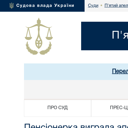
П'ятий апел
Судова влада України
Суди
•
П'
Перел
ПРО СУД
ПРЕС-Ц
Пенсіонерка виграла ап