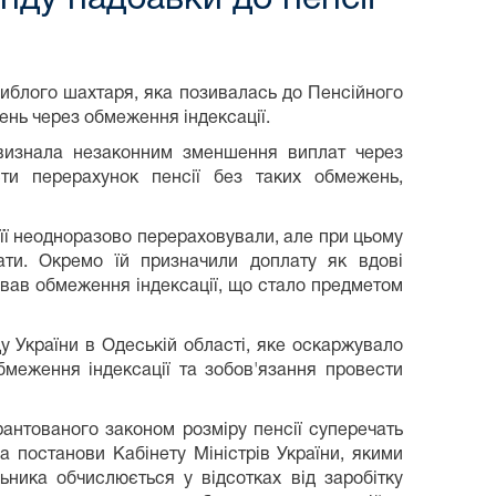
гиблого шахтаря, яка позивалась до Пенсійного
вень через обмеження індексації.
 визнала незаконним зменшення виплат через
сти перерахунок пенсії без таких обмежень,
 її неодноразово перераховували, але при цьому
ати. Окремо їй призначили доплату як вдові
ував обмеження індексації, що стало предметом
 України в Одеській області, яке оскаржувало
меження індексації та зобов'язання провести
рантованого законом розміру пенсії суперечать
 постанови Кабінету Міністрів України, якими
ьника обчислюється у відсотках від заробітку