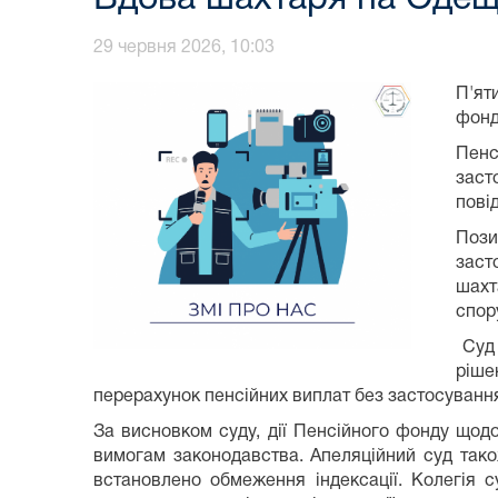
29 червня 2026, 10:03
П'ят
фонд
Пенс
заст
пові
Пози
заст
шахт
спор
Суд 
ріш
перерахунок пенсійних виплат без застосуванн
За висновком суду, дії Пенсійного фонду щодо
вимогам законодавства. Апеляційний суд тако
встановлено обмеження індексації. Колегія с