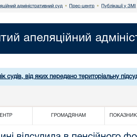
яційний адміністративний суд
Прес-центр
Публікації у ЗМІ
•
•
ятий апеляційний адміні
ік судів, від яких передано територіальну підсуд
ЕНТР
ГРОМАДЯНАМ
ПОКАЗНИК
ні відсудила в пенсійного фо