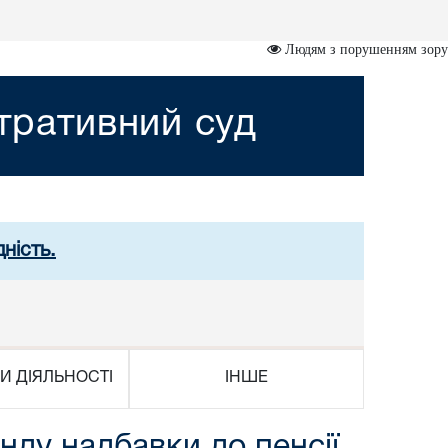
Людям з порушенням зору
стративний суд
ність.
И ДІЯЛЬНОСТІ
ІНШЕ
нду надбавки до пенсії