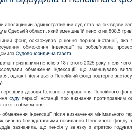
ий апеляційний адміністративний суд став на бік вдови за
у в Одеській області, який зменшив їй пенсію на 808,5 гри
ійний фонд оскаржував рішення першої інстанції, яка
осування обмеження індексації та зобов'язала прове
домила
Судово-юридична газета
.
вачці призначили пенсію з 18 лютого 2025 року, після чого
осовували обмеження індексації, що зменшувало випл
аря, однак і після цього Пенсійний фонд повторно застос
у.
перевірив доводи Головного управління Пенсійного фонду
ення
суду
першої інстанції про визнання протиправним об
я такого обмеження.
 обмеження індексації після визначення мінімального га
ж визнав безпідставними посилання Пенсійного фонду на
уддів зазначила, що пенсія у зв'язку з втратою годувал