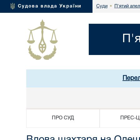
П'ятий апел
Судова влада України
Суди
•
П'
Перел
ПРО СУД
ПРЕС-Ц
Вдова шахтаря на Одещи